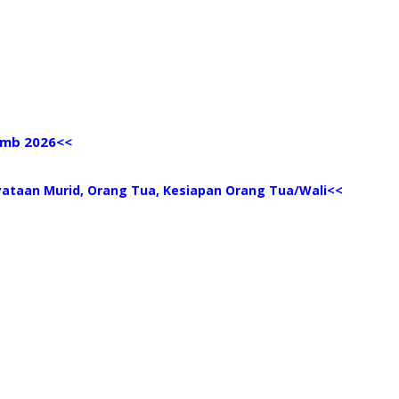
spmb 2026
<<
yataan Murid, Orang Tua, Kesiapan Orang Tua/Wali
<<