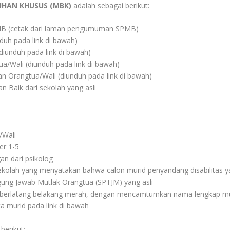
UHAN KHUSUS (MBK)
adalah sebagai berikut:
PMB (cetak dari laman pengumuman SPMB)
duh pada link di bawah)
diunduh pada link di bawah)
a/Wali (diunduh pada link di bawah)
an Orangtua/Wali (diunduh pada link di bawah)
n Baik dari sekolah yang asli
/Wali
er 1-5
an dari psikolog
sekolah yang menyatakan bahwa calon murid penyandang disabilitas ya
ung Jawab Mutlak Orangtua (SPTJM) yang asli
) berlatang belakang merah, dengan mencamtumkan nama lengkap mur
ta murid pada link di bawah
berikut: