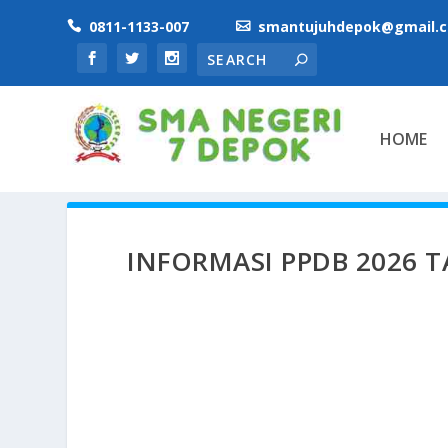
0811-1133-007
smantujuhdepok@gmail.


HOME
INFORMASI PPDB 2026 T