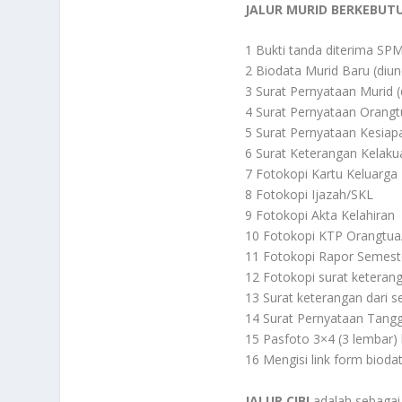
JALUR MURID BERKEBUT
1 Bukti tanda diterima S
2 Biodata Murid Baru (diun
3 Surat Pernyataan Murid (
4 Surat Pernyataan Orangtu
5 Surat Pernyataan Kesiap
6 Surat Keterangan Kelakua
7 Fotokopi Kartu Keluarga
8 Fotokopi Ijazah/SKL
9 Fotokopi Akta Kelahiran
10 Fotokopi KTP Orangtua
11 Fotokopi Rapor Semest
12 Fotokopi surat keterang
13 Surat keterangan dari 
14 Surat Pernyataan Tangg
15 Pasfoto 3×4 (3 lembar
16 Mengisi link form bioda
JALUR CIBI
adalah sebagai 