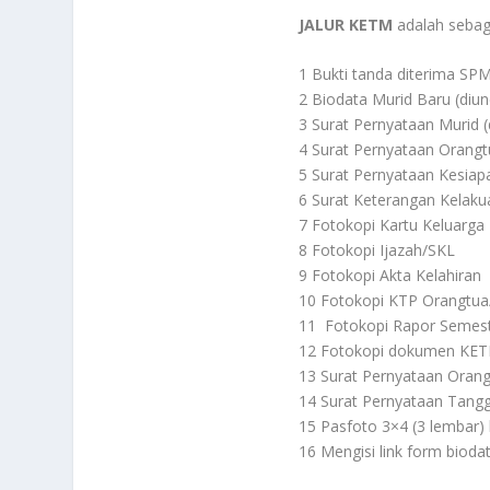
JALUR KETM
adalah sebaga
1 Bukti tanda diterima S
2 Biodata Murid Baru (diun
3 Surat Pernyataan Murid (
4 Surat Pernyataan Orangtu
5 Surat Pernyataan Kesiap
6 Surat Keterangan Kelakua
7 Fotokopi Kartu Keluarga
8 Fotokopi Ijazah/SKL
9 Fotokopi Akta Kelahiran
10 Fotokopi KTP Orangtua
11 Fotokopi Rapor Semest
12 Fotokopi dokumen KE
13 Surat Pernyataan Orangt
14 Surat Pernyataan Tangg
15 Pasfoto 3×4 (3 lembar
16 Mengisi link form bioda