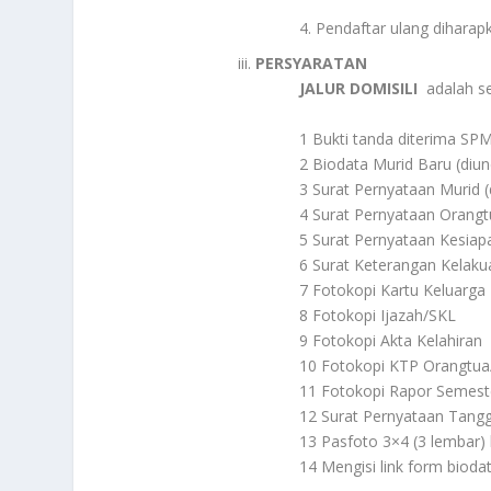
4. Pendaftar ulang diharap
PERSYARATAN
JALUR DOMISILI
adalah se
1 Bukti tanda diterima S
2 Biodata Murid Baru (diun
3 Surat Pernyataan Murid (
4 Surat Pernyataan Orangtu
5 Surat Pernyataan Kesiap
6 Surat Keterangan Kelakua
7 Fotokopi Kartu Keluarga
8 Fotokopi Ijazah/SKL
9 Fotokopi Akta Kelahiran
10 Fotokopi KTP Orangtua
11 Fotokopi Rapor Semest
12 Surat Pernyataan Tangg
13 Pasfoto 3×4 (3 lembar
14 Mengisi link form bioda