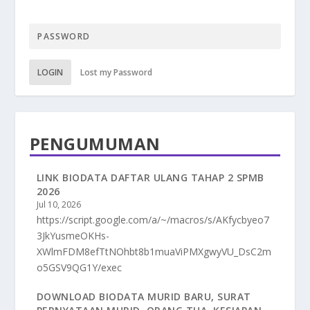
LOGIN
Lost my Password
PENGUMUMAN
LINK BIODATA DAFTAR ULANG TAHAP 2 SPMB
2026
Jul 10, 2026
https://script.google.com/a/~/macros/s/AKfycbyeo7
3JkYusmeOKHs-
XWlmFDM8efTtNOhbt8b1muaViPMXgwyVU_DsC2m
o5GSV9QG1Y/exec
DOWNLOAD BIODATA MURID BARU, SURAT