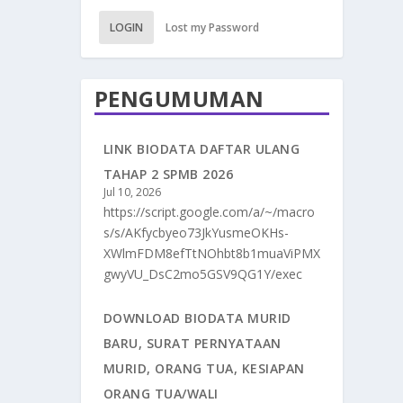
LOGIN
Lost my Password
PENGUMUMAN
LINK BIODATA DAFTAR ULANG
TAHAP 2 SPMB 2026
Jul 10, 2026
https://script.google.com/a/~/macro
s/s/AKfycbyeo73JkYusmeOKHs-
XWlmFDM8efTtNOhbt8b1muaViPMX
gwyVU_DsC2mo5GSV9QG1Y/exec
DOWNLOAD BIODATA MURID
BARU, SURAT PERNYATAAN
MURID, ORANG TUA, KESIAPAN
ORANG TUA/WALI