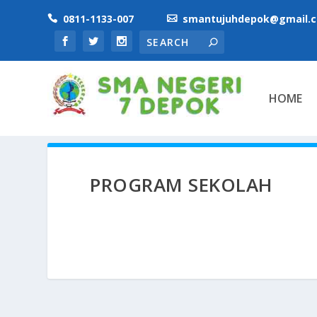
0811-1133-007
smantujuhdepok@gmail.


HOME
PROGRAM SEKOLAH