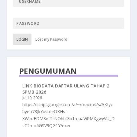
LOGIN
Lost my Password
PENGUMUMAN
LINK BIODATA DAFTAR ULANG TAHAP 2
SPMB 2026
Jul 10, 2026
https://script.google.com/a/~/macros/s/AKfyc
byeo73JkYusmeOKHs-
XWlmFDM8efTtNOhbt8b1muaViPMXgwyVU_D
sC2mo5GSV9QG1Y/exec