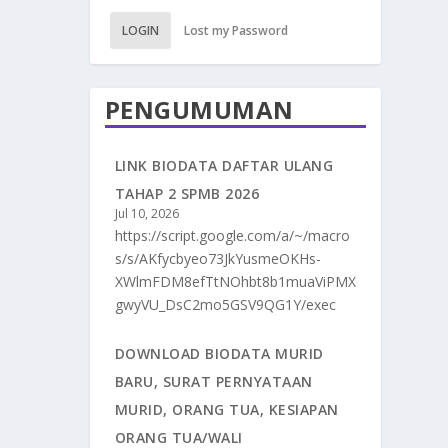
LOGIN
Lost my Password
PENGUMUMAN
LINK BIODATA DAFTAR ULANG
TAHAP 2 SPMB 2026
Jul 10, 2026
https://script.google.com/a/~/macro
s/s/AKfycbyeo73JkYusmeOKHs-
XWlmFDM8efTtNOhbt8b1muaViPMX
gwyVU_DsC2mo5GSV9QG1Y/exec
DOWNLOAD BIODATA MURID
BARU, SURAT PERNYATAAN
MURID, ORANG TUA, KESIAPAN
ORANG TUA/WALI