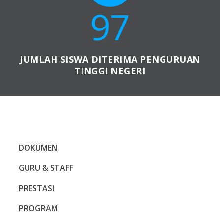
97
JUMLAH SISWA DITERIMA PENGURUAN
TINGGI NEGERI
DOKUMEN
GURU & STAFF
PRESTASI
PROGRAM