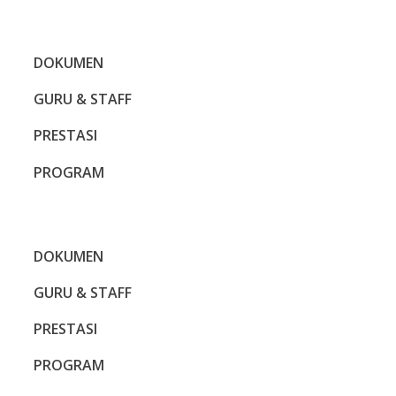
DOKUMEN
GURU & STAFF
PRESTASI
PROGRAM
DOKUMEN
GURU & STAFF
PRESTASI
PROGRAM