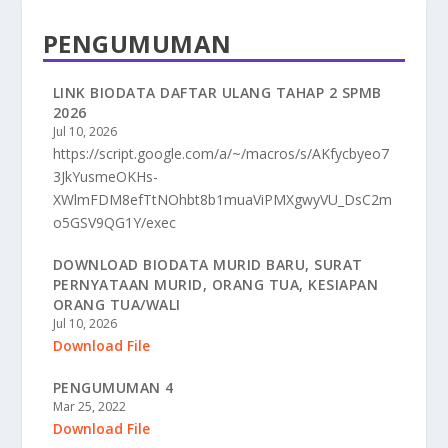
PENGUMUMAN
LINK BIODATA DAFTAR ULANG TAHAP 2 SPMB
2026
Jul 10, 2026
https://script.google.com/a/~/macros/s/AKfycbyeo7
3JkYusmeOKHs-
XWlmFDM8efTtNOhbt8b1muaViPMXgwyVU_DsC2m
o5GSV9QG1Y/exec
DOWNLOAD BIODATA MURID BARU, SURAT
PERNYATAAN MURID, ORANG TUA, KESIAPAN
ORANG TUA/WALI
Jul 10, 2026
Download File
PENGUMUMAN 4
Mar 25, 2022
Download File