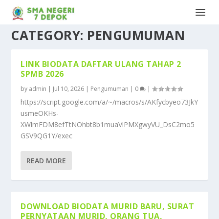
CATEGORY:
PENGUMUMAN
LINK BIODATA DAFTAR ULANG TAHAP 2
SPMB 2026
by
admin
|
Jul 10, 2026
|
Pengumuman
|
0
|
https://script.google.com/a/~/macros/s/AKfycbyeo73JkY
usmeOKHs-
XWlmFDM8efTtNOhbt8b1muaViPMXgwyVU_DsC2mo5
GSV9QG1Y/exec
READ MORE
DOWNLOAD BIODATA MURID BARU, SURAT
PERNYATAAN MURID, ORANG TUA,